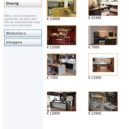
Overig
Wilt u ook uw producten
€ 32499
€ 10999
aanbieden op deze site?
Klik op onderstaande knop
voor meer informatie!
Winkeliers
Inloggen
€ 12500
€ 7950
€ 7450
€ 11950
€ 12900
€ 12900