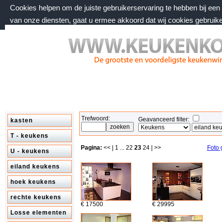
Cookies helpen om de juiste gebruikerservaring te hebben bij ee
van onze diensten, gaat u ermee akkoord dat wij cookies gebruik
vrijdag 7 augustus 2026, 16:57 uur
Welkom bij keukenkorting.nl
Trefwoord:
Geavanceerd filter:
kasten
T - keukens
Pagina:
<< |
1
...
22
23
24
| >>
Foto 
U - keukens
eiland keukens
hoek keukens
rechte keukens
€ 17500
€ 29995
Losse elementen