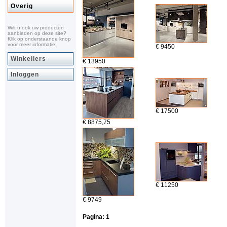
Overig
Wilt u ook uw producten
aanbieden op deze site?
Klik op onderstaande knop
voor meer informatie!
€ 9450
Winkeliers
€ 13950
Inloggen
€ 17500
€ 8875,75
€ 11250
€ 9749
Pagina:
1