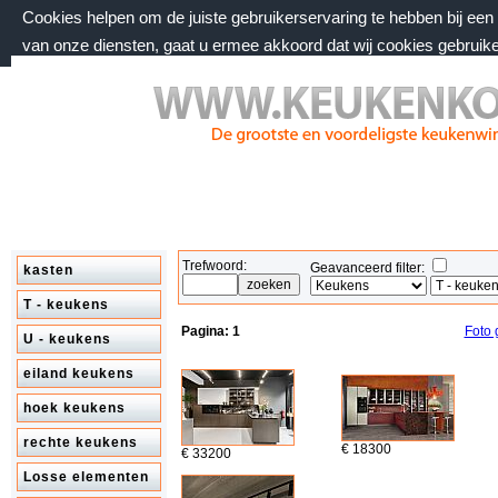
Cookies helpen om de juiste gebruikerservaring te hebben bij ee
van onze diensten, gaat u ermee akkoord dat wij cookies gebruik
zaterdag 8 augustus 2026, 16:02 uur
Welkom bij keukenkorting.nl
Trefwoord:
Geavanceerd filter:
kasten
T - keukens
Pagina:
1
Foto 
U - keukens
eiland keukens
hoek keukens
rechte keukens
€ 18300
€ 33200
Losse elementen