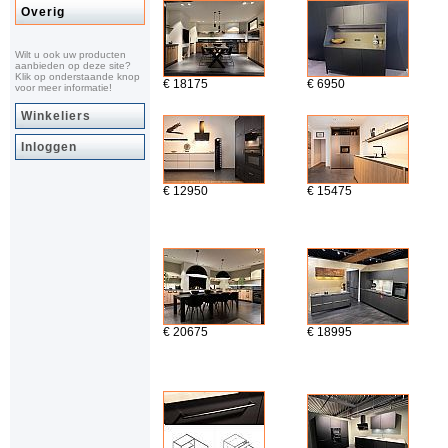
Overig
Wilt u ook uw producten
aanbieden op deze site?
Klik op onderstaande knop
€ 18175
€ 6950
voor meer informatie!
Winkeliers
Inloggen
€ 12950
€ 15475
€ 20675
€ 18995