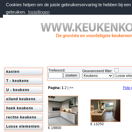
Cookies helpen om de juiste gebruikerservaring te hebben bij ee
gebruiken.
Instellingen
donderdag 6 augustus 2026, 16:06 uur
Welkom bij keukenkorting.nl
Trefwoord:
Geavanceerd filter:
kasten
T - keukens
Pagina:
1
2
| >>
Foto 
U - keukens
eiland keukens
hoek keukens
rechte keukens
€ 13250
Losse elementen
€ 19800