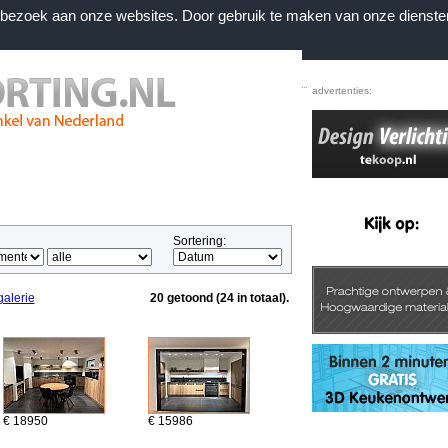
n bezoek aan onze websites. Door gebruik te maken van onze dienste
Home
|
Voorwaarden
|
Contact
|
Favorieten
advertenties:
Sortering:
galerie
20 getoond (24 in totaal).
€ 18950
€ 15986