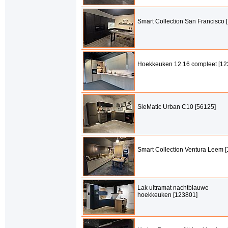
Smart Collection San Francisco 
Hoekkeuken 12.16 compleet [12
SieMatic Urban C10 [56125]
Smart Collection Ventura Leem 
Lak ultramat nachtblauwe
hoekkeuken [123801]