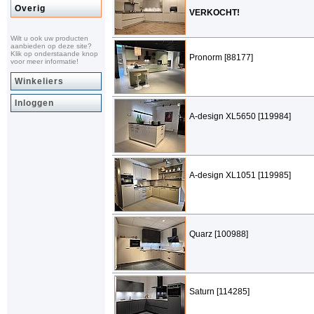
Overig
VERKOCHT!
Wilt u ook uw producten
aanbieden op deze site?
Klik op onderstaande knop
Pronorm [88177]
voor meer informatie!
Winkeliers
Inloggen
A-design XL5650 [119984]
A-design XL1051 [119985]
Quarz [100988]
Saturn [114285]