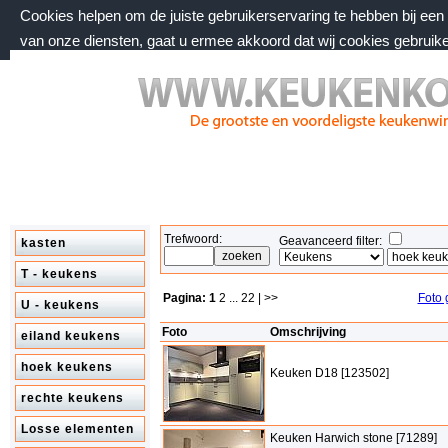
Cookies helpen om de juiste gebruikerservaring te hebben bij ee
van onze diensten, gaat u ermee akkoord dat wij cookies gebruik
zaterdag 8 augustus 2026, 00:02 uur
Welkom bij keukenkorting.nl
Trefwoord:
Geavanceerd filter:
kasten
T - keukens
Pagina:
1
2
...
22
| >>
Foto 
U - keukens
Foto
Omschrijving
eiland keukens
hoek keukens
Keuken D18 [123502]
rechte keukens
Losse elementen
Keuken Harwich stone [71289]