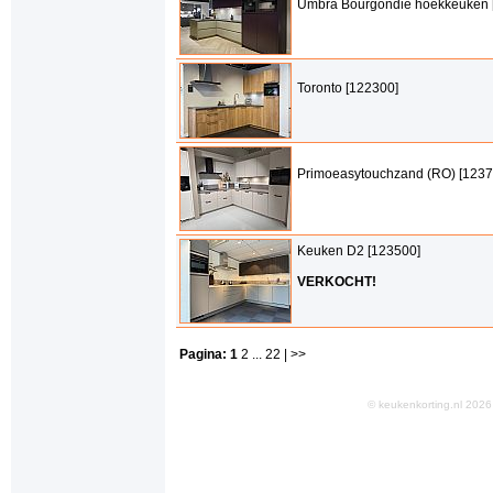
Umbra Bourgondië hoekkeuken 
Toronto [122300]
Primoeasytouchzand (RO) [1237
Keuken D2 [123500]
VERKOCHT!
Pagina:
1
2
...
22
| >>
© keukenkorting.nl 20