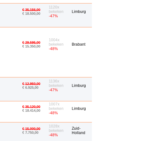
1120x
€ 35.156,00
bekeken
Limburg
€ 18.500,00
-47%
1004x
€ 29.595,00
bekeken
Brabant
€ 15.350,00
-48%
1136x
€ 12.950,00
bekeken
Limburg
€ 6.925,00
-47%
1007x
€ 35.120,00
bekeken
Limburg
€ 18.414,00
-48%
1028x
Zuid-
€ 15.000,00
bekeken
€ 7.750,00
Holland
-48%