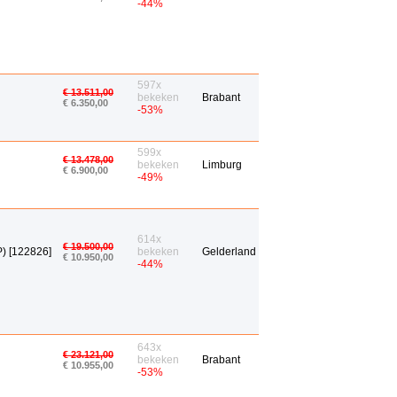
-44%
597x
€ 13.511,00
bekeken
Brabant
€ 6.350,00
-53%
599x
€ 13.478,00
bekeken
Limburg
€ 6.900,00
-49%
614x
€ 19.500,00
) [122826]
bekeken
Gelderland
€ 10.950,00
-44%
643x
€ 23.121,00
bekeken
Brabant
€ 10.955,00
-53%