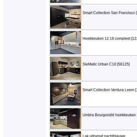
Smart Collection San Francisco 
Hoekkeuken 12.16 compleet [12
SieMatic Urban C10 [56125]
Smart Collection Ventura Leem 
Umbra Bourgondië hoekkeuken 
Lak ultramat nachtblauwe