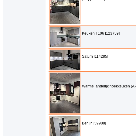
Keuken T106 [123759]
Saturn [114285]
Warme landelijk hoekkeuken (AP
Berlijn [59988]