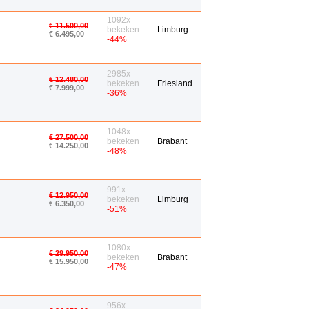
1092x
€ 11.500,00
bekeken
Limburg
€ 6.495,00
-44%
2985x
€ 12.480,00
bekeken
Friesland
€ 7.999,00
-36%
1048x
€ 27.500,00
bekeken
Brabant
€ 14.250,00
-48%
991x
€ 12.950,00
bekeken
Limburg
€ 6.350,00
-51%
1080x
€ 29.950,00
bekeken
Brabant
€ 15.950,00
-47%
956x