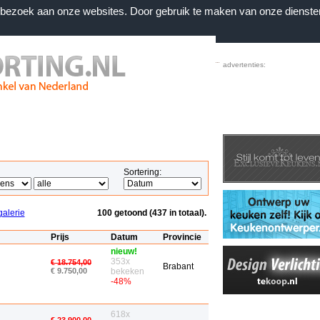
n bezoek aan onze websites. Door gebruik te maken van onze dienste
Home
|
Voorwaarden
|
Contact
|
Favorieten
advertenties:
Sortering:
galerie
100 getoond (437 in totaal).
Prijs
Datum
Provincie
nieuw!
353x
€ 18.754,00
Brabant
€ 9.750,00
bekeken
-48%
618x