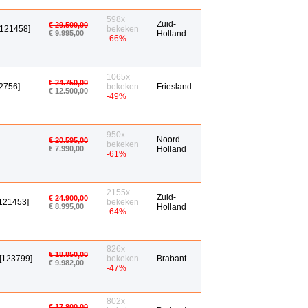
598x
Zuid-
€ 29.500,00
[121458]
bekeken
€ 9.995,00
Holland
-66%
1065x
€ 24.750,00
2756]
bekeken
Friesland
€ 12.500,00
-49%
950x
Noord-
€ 20.595,00
bekeken
€ 7.990,00
Holland
-61%
2155x
Zuid-
€ 24.900,00
[121453]
bekeken
€ 8.995,00
Holland
-64%
826x
€ 18.850,00
[123799]
bekeken
Brabant
€ 9.982,00
-47%
802x
€ 17.800,00