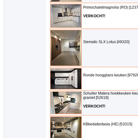
Primochaletmagnolia (RO) [123
VERKOCHT!
Siematic SLX Lotus [49320]
Ronde hoogglans keuken [9792
Schuller Matera hoekkeuken kiez
graniet [52618]
VERKOCHT!
KBbedafantasia (HE) [53315]