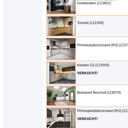
hoekkeuken [123801]
Toronto [122300]
Primoeasytouchzand (RO) [1237
Keuken D2 [123500]
VERKOCHT!
Biobased Beschuit [119970]
Primospeeddecorzwart (RO) [12
VERKOCHT!