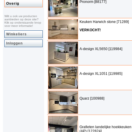
Pronorm [88177]
Overig
Wilt u ook uw producten
aanbieden op deze site?
Keuken Harwich stone [71289]
Klik op onderstaande knop
voor meer informatie!
VERKOCHT!
Winkeliers
Inloggen
A-design XL5650 [119984]
A-design XL1051 [119985]
Quarz [100988]
Grafieten landelijke hoekkeuken
(AP) [122824]