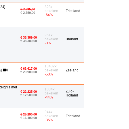
724]
823x
€ 7.595,00
bekeken
Friesland
€ 2.750,00
-64%
961x
€ 38.389,00
bekeken
Brabant
€ 38.389,00
-0%
13482x
€ 63.617,00
6]
bekeken
Zeeland
€ 29.900,00
-53%
elgrijs met
1034x
Zuid-
€ 22.225,00
bekeken
€ 12.500,00
Holland
-44%
944x
€ 25.290,00
bekeken
Friesland
€ 16.490,00
-35%