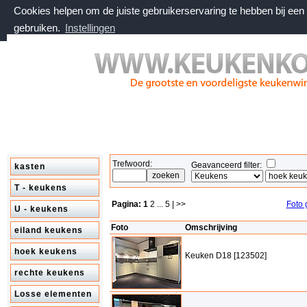
Cookies helpen om de juiste gebruikerservaring te hebben bij ee
gebruiken.
Instellingen
donderdag 6 augustus 2026, 13:10 uur
Welkom bij keukenkorting.nl
Trefwoord:
Geavanceerd filter:
kasten
T - keukens
Pagina:
1
2
...
5
| >>
Foto 
U - keukens
Foto
Omschrijving
eiland keukens
hoek keukens
Keuken D18 [123502]
rechte keukens
Losse elementen