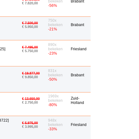
bekeken
Brabant
€ 7.820,00
-56%
750x
€ 7.500,00
bekeken
Brabant
€ 5.950,00
-21%
890x
€ 7.495,00
25]
bekeken
Friesland
€ 5.750,00
-23%
831x
€ 19.877,00
bekeken
Brabant
€ 9.850,00
-50%
1969x
Zuid-
€ 13.650,00
bekeken
€ 2.750,00
Holland
-80%
3722]
948x
€ 5.975,00
bekeken
Friesland
€ 3.995,00
-33%