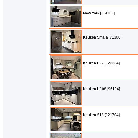
New York [114283]
Keuken Smala [71300]
Keuken B27 [122364]
Keuken H108 [96194]
Keuken S18 [121704]