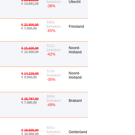
€ 23.900,00
bekeken
Utrecht
€ 14.891,00
-38%
686x
€ 21.500,00
bekeken
Friesland
€ 7.500,00
-65%
511x
Noord-
€ 21.620,00
bekeken
€ 12.500,00
Holland
-42%
516x
Noord-
€ 14.219,00
bekeken
€ 9.950,00
Holland
-30%
604x
€ 15.787,00
bekeken
Brabant
€ 7.980,00
-49%
601x
€ 19.500,00
bekeken
Gelderland
€ 10.950,00