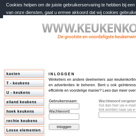
Cookies helpen om de juiste gebruikerservaring te hebben bij ee
van onze diensten, gaat u ermee akkoord dat wij cookies gebruik
zaterdag 8 augustus 2026, 14:24 uur
Welkom bij keukenkorting.nl
kasten
I N L O G G E N
Winkeliers en andere deelnemers aan keukenkorti
T - keukens
en advertenties te beheren. Bent u ook geïnteres
efficiënte en voordelige manier? Lees dan meer ove
U - keukens
Gebruikersnaam:
Wachtwoord vergete
eiland keukens
Vul dan hier uw e-mai
link worden naar uw e
hoek keukens
Wachtwoord:
rechte keukens
Losse elementen