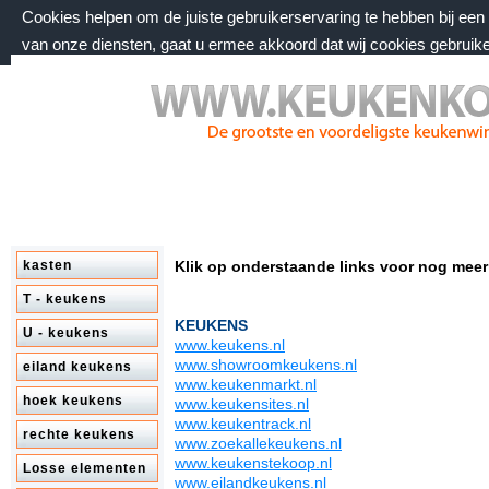
Cookies helpen om de juiste gebruikerservaring te hebben bij ee
van onze diensten, gaat u ermee akkoord dat wij cookies gebruik
vrijdag 7 augustus 2026, 06:20 uur
Welkom bij keukenkorting.nl
kasten
Klik op onderstaande links voor nog meer
T - keukens
KEUKENS
U - keukens
www.keukens.nl
www.showroomkeukens.nl
eiland keukens
www.keukenmarkt.nl
hoek keukens
www.keukensites.nl
www.keukentrack.nl
rechte keukens
www.zoekallekeukens.nl
www.keukenstekoop.nl
Losse elementen
www.eilandkeukens.nl