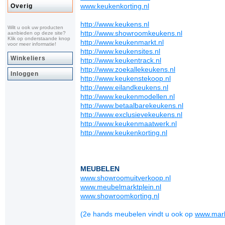
www.keukenkorting.nl
Overig
http://www.keukens.nl
Wilt u ook uw producten
http://www.showroomkeukens.nl
aanbieden op deze site?
Klik op onderstaande knop
http://www.keukenmarkt.nl
voor meer informatie!
http://www.keukensites.nl
Winkeliers
http://www.keukentrack.nl
http://www.zoekallekeukens.nl
Inloggen
http://www.keukenstekoop.nl
http://www.eilandkeukens.nl
http://www.keukenmodellen.nl
http://www.betaalbarekeukens.nl
http://www.exclusievekeukens.nl
http://www.keukenmaatwerk.nl
http://www.keukenkorting.nl
MEUBELEN
www.showroomuitverkoop.nl
www.meubelmarktplein.nl
www.showroomkorting.nl
(2e hands meubelen vindt u ook op
www.mark