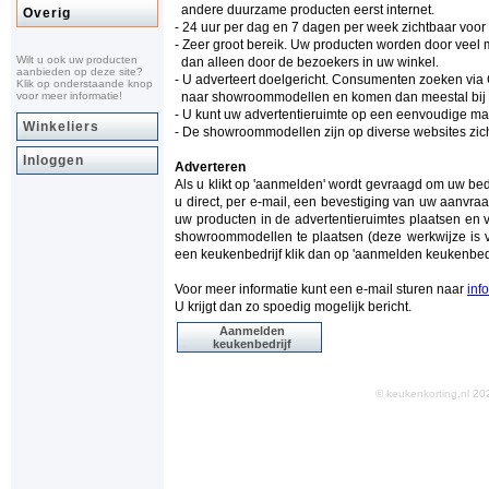
andere duurzame producten eerst internet.
Overig
- 24 uur per dag en 7 dagen per week zichtbaar voo
- Zeer groot bereik. Uw producten worden door vee
Wilt u ook uw producten
dan alleen door de bezoekers in uw winkel.
aanbieden op deze site?
- U adverteert doelgericht. Consumenten zoeken via
Klik op onderstaande knop
voor meer informatie!
naar showroommodellen en komen dan meestal bij ke
- U kunt uw advertentieruimte op een eenvoudige man
Winkeliers
- De showroommodellen zijn op diverse websites zich
Inloggen
Adverteren
Als u klikt op 'aanmelden' wordt gevraagd om uw be
u direct, per e-mail, een bevestiging van uw aanvraa
uw producten in de advertentieruimtes plaatsen en 
showroommodellen te plaatsen (deze werkwijze is v
een keukenbedrijf klik dan op 'aanmelden keukenbedr
Voor meer informatie kunt een e-mail sturen naar
inf
U krijgt dan zo spoedig mogelijk bericht.
Aanmelden
keukenbedrijf
© keukenkorting.nl 