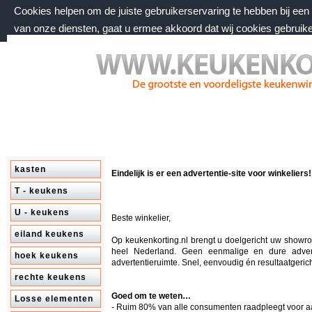
Cookies helpen om de juiste gebruikerservaring te hebben bij ee
van onze diensten, gaat u ermee akkoord dat wij cookies gebruik
zondag 9 augustus 2026, 07:45 uur
Welkom bij keukenkorting.nl
kasten
Eindelijk is er een advertentie-site voor winkeliers!
T - keukens
U - keukens
Beste winkelier,
eiland keukens
Op keukenkorting.nl brengt u doelgericht uw showr
heel Nederland. Geen eenmalige en dure adver
hoek keukens
advertentieruimte. Snel, eenvoudig én resultaatgerich
rechte keukens
Goed om te weten…
Losse elementen
- Ruim 80% van alle consumenten raadpleegt voor 