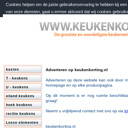
Cookies helpen om de juiste gebruikerservaring te hebben bij ee
van onze diensten, gaat u ermee akkoord dat wij cookies gebruik
zaterdag 8 augustus 2026, 23:41 uur
Welkom bij keukenkorting.nl
kasten
Adverteren op keukenkorting.nl
T - keukens
Adverteren op deze website kan ook door m
homepage en op
elke productpagina.
U - keukens
Op dit moment is er nog ruimte beschikb
eiland keukens
graag!
hoek keukens
Neemt u vrijblijvend contact met ons op via
i
rechte keukens
Losse elementen
keukenkorting.nl