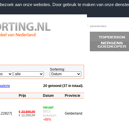
n bezoek aan onze websites. Door gebruik te maken van onze dienste
Home
|
Voorwaarden
|
Contact
|
Favorieten
advertenties:
Sortering:
galerie
20 getoond (37 in totaal).
Prijs
Datum
Provincie
nieuw!
681x
€ 23.500,00
122827]
Gelderland
€ 12.250,00
bekeken
-48%