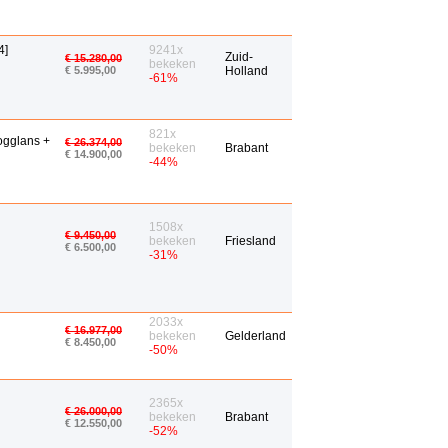
4]
9241x
Zuid-
€ 15.280,00
bekeken
€ 5.995,00
Holland
-61%
821x
ogglans +
€ 26.374,00
bekeken
Brabant
€ 14.900,00
-44%
1508x
€ 9.450,00
bekeken
Friesland
€ 6.500,00
-31%
2033x
€ 16.977,00
bekeken
Gelderland
€ 8.450,00
-50%
2365x
€ 26.000,00
bekeken
Brabant
€ 12.550,00
-52%