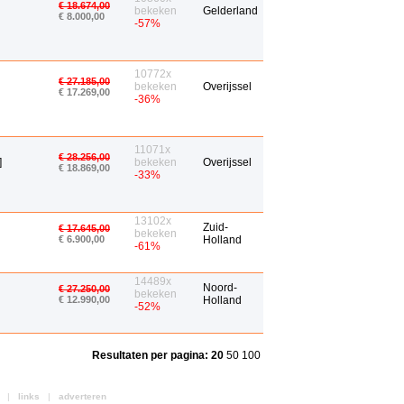
€ 18.674,00
bekeken
Gelderland
€ 8.000,00
-57%
10772x
€ 27.185,00
bekeken
Overijssel
€ 17.269,00
-36%
11071x
€ 28.256,00
]
bekeken
Overijssel
€ 18.869,00
-33%
13102x
Zuid-
€ 17.645,00
bekeken
€ 6.900,00
Holland
-61%
14489x
Noord-
€ 27.250,00
bekeken
€ 12.990,00
Holland
-52%
Resultaten per pagina:
20
50
100
26 |
links
|
adverteren