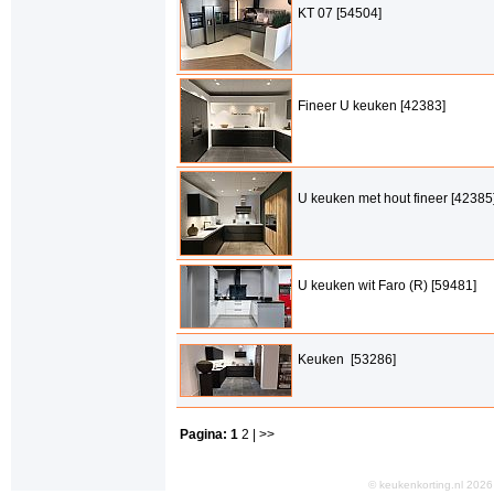
KT 07 [54504]
Fineer U keuken [42383]
U keuken met hout fineer [42385
U keuken wit Faro (R) [59481]
Keuken [53286]
Pagina:
1
2
| >>
© keukenkorting.nl 20