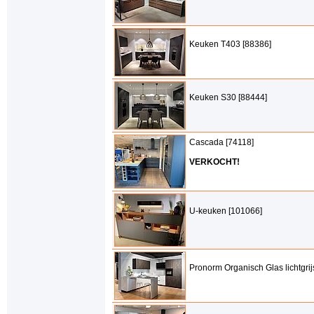
Keuken T403 [88386]
Keuken S30 [88444]
Cascada [74118]
VERKOCHT!
U-keuken [101066]
Pronorm Organisch Glas lichtgrij