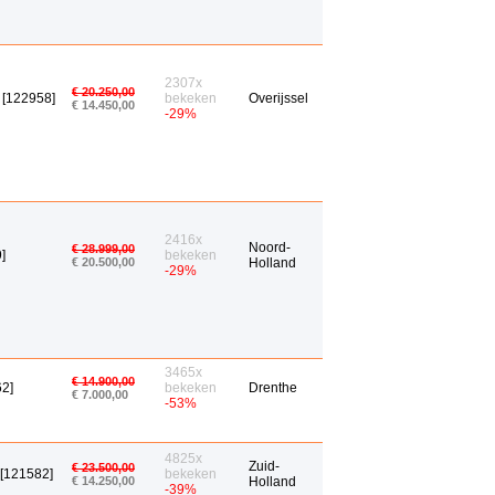
2307x
€ 20.250,00
 [122958]
bekeken
Overijssel
€ 14.450,00
-29%
2416x
Noord-
€ 28.999,00
]
bekeken
€ 20.500,00
Holland
-29%
3465x
€ 14.900,00
62]
bekeken
Drenthe
€ 7.000,00
-53%
4825x
Zuid-
€ 23.500,00
 [121582]
bekeken
€ 14.250,00
Holland
-39%