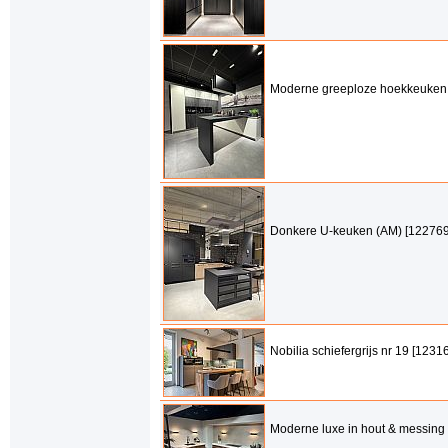
Moderne greeploze hoekkeuken
Donkere U-keuken (AM) [122769
Nobilia schiefergrijs nr 19 [1231
Moderne luxe in hout & messing