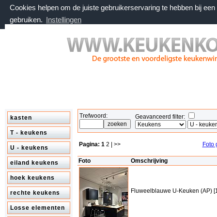
Cookies helpen om de juiste gebruikerservaring te hebben bij ee
gebruiken.
Instellingen
zaterdag 8 augustus 2026, 19:46 uur
Welkom bij keukenkorting.nl
Trefwoord:
Geavanceerd filter:
kasten
T - keukens
Pagina:
1
2
| >>
Foto 
U - keukens
Foto
Omschrijving
eiland keukens
hoek keukens
Fluweelblauwe U-Keuken (AP) [
rechte keukens
Losse elementen