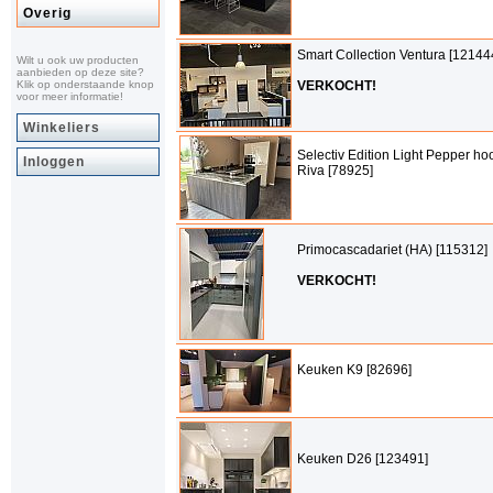
Overig
Smart Collection Ventura [12144
Wilt u ook uw producten
aanbieden op deze site?
Klik op onderstaande knop
VERKOCHT!
voor meer informatie!
Winkeliers
Selectiv Edition Light Pepper ho
Inloggen
Riva [78925]
Primocascadariet (HA) [115312]
VERKOCHT!
Keuken K9 [82696]
Keuken D26 [123491]