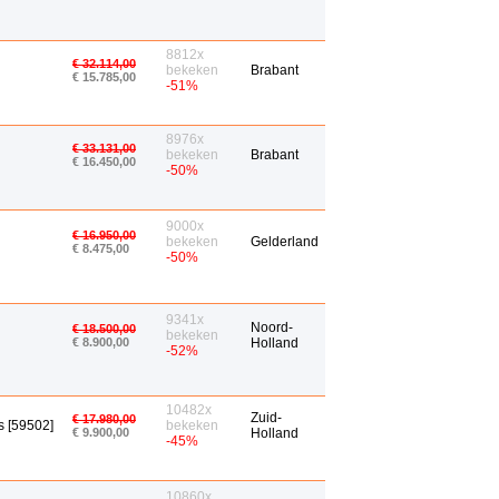
8812x
€ 32.114,00
bekeken
Brabant
€ 15.785,00
-51%
8976x
€ 33.131,00
bekeken
Brabant
€ 16.450,00
-50%
9000x
€ 16.950,00
bekeken
Gelderland
€ 8.475,00
-50%
9341x
Noord-
€ 18.500,00
bekeken
€ 8.900,00
Holland
-52%
10482x
Zuid-
€ 17.980,00
s [59502]
bekeken
€ 9.900,00
Holland
-45%
10860x