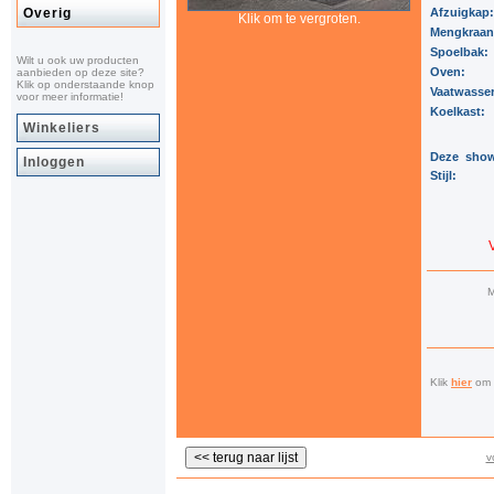
Overig
Afzuigkap
Klik om te vergroten.
Mengkraa
Spoelbak:
Wilt u ook uw producten
Oven:
aanbieden op deze site?
Klik op onderstaande knop
Vaatwasse
voor meer informatie!
Koelkast:
Winkeliers
Deze show
Inloggen
Stijl:
M
Klik
hier
om a
v