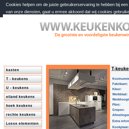
Cookies helpen om de juiste gebruikerservaring te hebben bij ee
van onze diensten, gaat u ermee akkoord dat wij cookies gebruik
zaterdag 8 augustus 2026, 11:11 uur
Welkom bij keukenkorting.nl
T-keuke
kasten
T - keukens
Kooinumm
Fabrikant:
U - keukens
Kleur:
Werkblad:
eiland keukens
Werkhoog
Plint:
hoek keukens
Grepen:
rechte keukens
Afmetinge
Extra infor
Losse elementen
Kookplaat