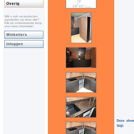
Overig
Wilt u ook uw producten
aanbieden op deze site?
Klik op onderstaande knop
voor meer informatie!
Winkeliers
Inloggen
Deze show
Stijl: