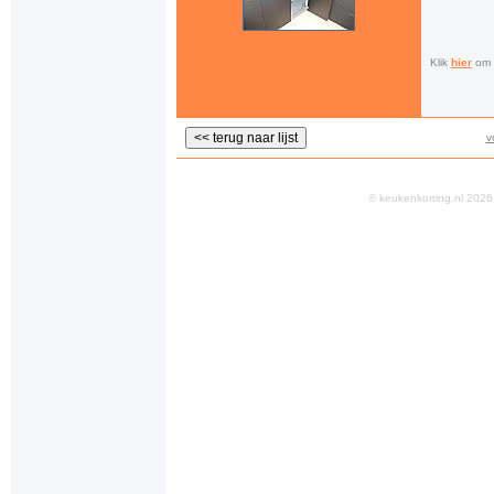
Klik
hier
om a
v
© keukenkorting.nl 20