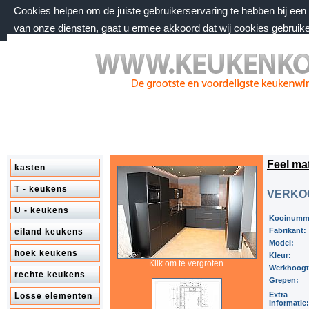
Cookies helpen om de juiste gebruikerservaring te hebben bij ee
van onze diensten, gaat u ermee akkoord dat wij cookies gebruik
zondag 9 augustus 2026, 18:32 uur
Welkom bij keukenkorting.nl
Feel mat
kasten
T - keukens
VERKO
U - keukens
Kooinumm
Fabrikant:
eiland keukens
Model:
hoek keukens
Kleur:
Klik om te vergroten.
Werkhoog
rechte keukens
Grepen:
Extra
Losse elementen
informatie: