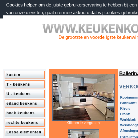
Cookies helpen om de juiste gebruikerservaring te hebben bij ee
van onze diensten, gaat u ermee akkoord dat wij cookies gebruik
donderdag 6 augustus 2026, 12:37 uur
Welkom bij keukenkorting.nl
Balleri
kasten
T - keukens
VERKO
U - keukens
Kooinumm
Fabrikant:
eiland keukens
Kleur:
hoek keukens
Front:
Werkblad:
rechte keukens
Klik om te vergroten.
Werkhoog
Afmetinge
Losse elementen
Extra infor