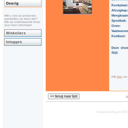
Overig
Kookplaat
Afzuigkap
Mengkraa
Wilt u ook uw producten
aanbieden op deze site?
Spoelbak:
Klik op onderstaande knop
voor meer informatie!
Oven:
Vaatwasse
Winkeliers
Koelkast:
Inloggen
Deze show
Stijl:
Klik
hier
om a
v
© keukenkorting.nl 20