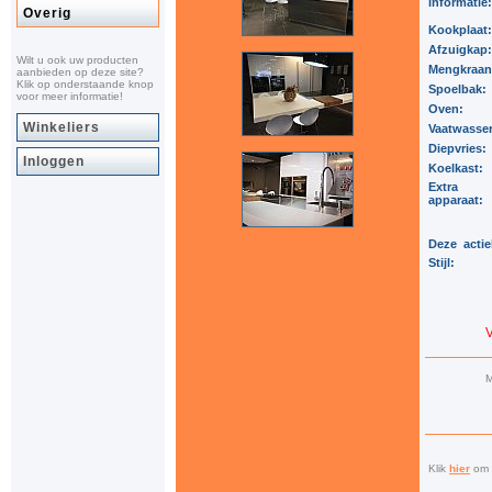
informatie:
Overig
Kookplaat
Afzuigkap
Wilt u ook uw producten
Mengkraa
aanbieden op deze site?
Klik op onderstaande knop
Spoelbak:
voor meer informatie!
Oven:
Winkeliers
Vaatwasse
Diepvries:
Inloggen
Koelkast:
Extra
apparaat:
Deze actie
Stijl:
M
Klik
hier
om a