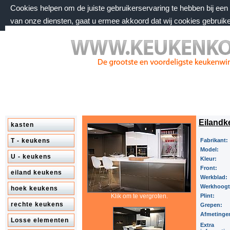
Cookies helpen om de juiste gebruikerservaring te hebben bij ee
van onze diensten, gaat u ermee akkoord dat wij cookies gebruik
zondag 9 augustus 2026, 09:49 uur
Welkom bij keukenkorting.nl
Eilandk
kasten
T - keukens
Fabrikant:
Model:
U - keukens
Kleur:
Front:
eiland keukens
Werkblad:
Werkhoog
hoek keukens
Klik om te vergroten.
Plint:
rechte keukens
Grepen:
Afmetinge
Losse elementen
Extra