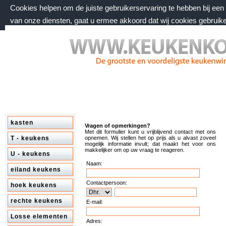
Cookies helpen om de juiste gebruikerservaring te hebben bij ee
van onze diensten, gaat u ermee akkoord dat wij cookies gebruik
donderdag 6 augustus 2026, 22:57 uur
Welkom bij keukenkorting.nl
kasten
Vragen of opmerkingen?
Met dit formulier kunt u vrijblijvend contact met ons
T - keukens
opnemen. Wij stellen het op prijs als u alvast zoveel
mogelijk informatie invult; dat maakt het voor ons
makkelijker om op uw vraag te reageren.
U - keukens
Naam:
eiland keukens
Contactpersoon:
hoek keukens
rechte keukens
E-mail:
Losse elementen
Adres: