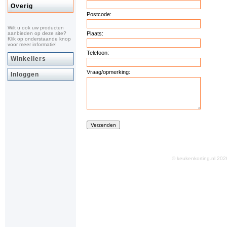
Overig
Postcode:
Wilt u ook uw producten
aanbieden op deze site?
Plaats:
Klik op onderstaande knop
voor meer informatie!
Telefoon:
Winkeliers
Vraag/opmerking:
Inloggen
© keukenkorting.nl 2